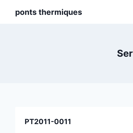
Skip
ponts thermiques
to
content
Ser
PT2011-0011