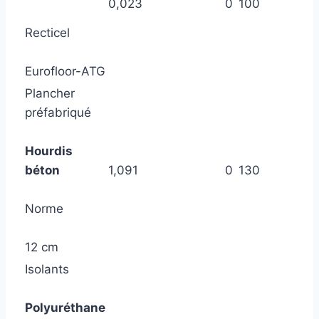
0,023
0
100
Recticel
Eurofloor-ATG
Plancher
préfabriqué
Hourdis
béton
1,091
0
130
Norme
12 cm
Isolants
Polyuréthane